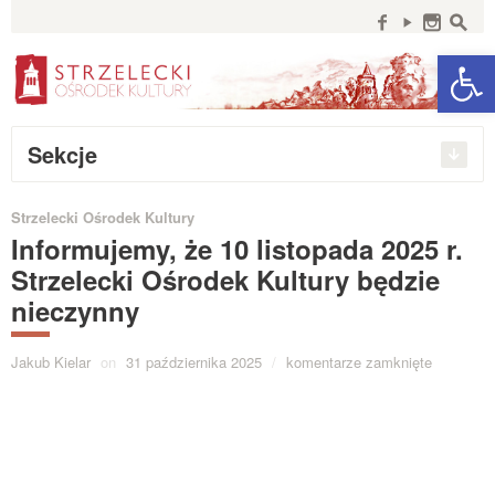
Szukaj:
f
y
n
s
Open 
Sekcje
Strzelecki Ośrodek Kultury
Informujemy, że 10 listopada 2025 r.
Strzelecki Ośrodek Kultury będzie
nieczynny
Jakub Kielar
on
31 października 2025
/
komentarze zamknięte