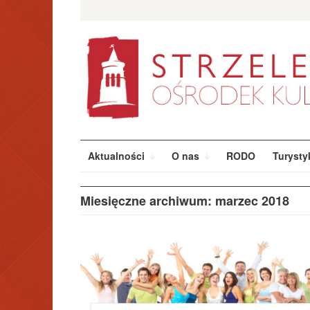
Przeskocz
Szukaj:
do
treści
Aktualności
O nas
RODO
Turysty
Miesięczne archiwum: marzec 2018