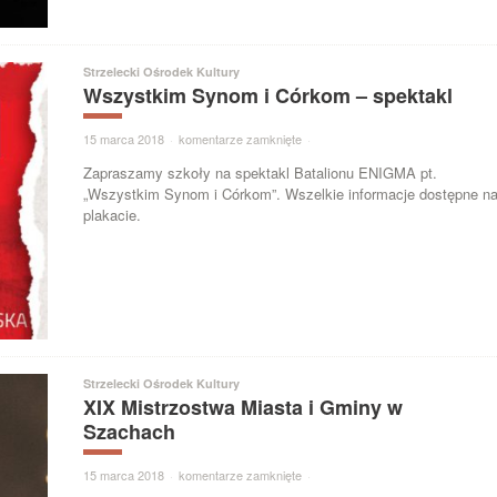
Strzelecki Ośrodek Kultury
Wszystkim Synom i Córkom – spektakl
15 marca 2018
·
komentarze zamknięte
·
Zapraszamy szkoły na spektakl Batalionu ENIGMA pt.
„Wszystkim Synom i Córkom”. Wszelkie informacje dostępne n
plakacie.
Strzelecki Ośrodek Kultury
XIX Mistrzostwa Miasta i Gminy w
Szachach
15 marca 2018
·
komentarze zamknięte
·