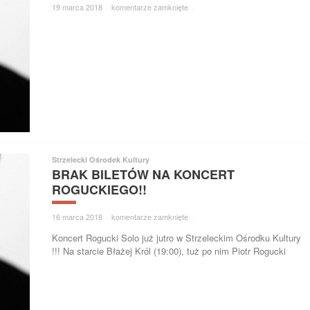
19 marca 2018
·
komentarze zamknięte
·
Strzelecki Ośrodek Kultury
BRAK BILETÓW NA KONCERT
ROGUCKIEGO!!
16 marca 2018
·
komentarze zamknięte
·
Koncert Rogucki Solo już jutro w Strzeleckim Ośrodku Kultury
!!! Na starcie Błażej Król (19:00), tuż po nim Piotr Rogucki