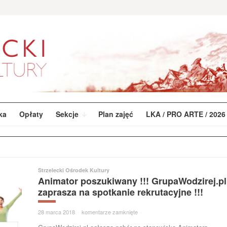
ka
Opłaty
Sekcje
Plan zajęć
LKA / PRO ARTE / 2026
Strzelecki Ośrodek Kultury
Animator poszukiwany !!! GrupaWodzirej.pl
zaprasza na spotkanie rekrutacyjne !!!
28 marca 2018
·
komentarze zamknięte
·