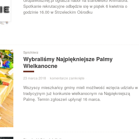
GrupaWodzirej.pl ogłasza nabór na stanowisko Animatora.
Spotkanie rekrutacyjne odbędzie się w piątek 6 kwietnia o
godzinie 16.00 w Strzeleckim Ośrodku
Spichlerz
Wybraliśmy Najpiękniejsze Palmy
Wielkanocne
23 marca 2018
·
komentarze zamknięte
·
Wszyscy mieszkańcy gminy mieli możliwość wzięcia udziału w
tradycyjnym już konkursie wielkanocnym na Najpiękniejszą
Palmę. Termin zgłoszeń upłynął 16 marca.