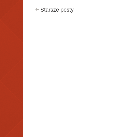
Posts
Starsze
posty
<
navigation