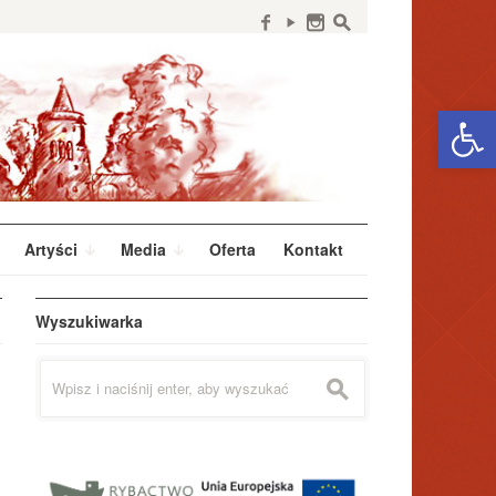
f
y
n
s
Open 
Artyści
Media
Oferta
Kontakt
Wyszukiwarka
Szukaj:
s