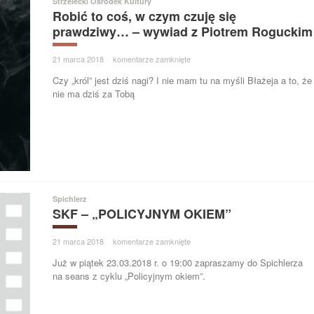
Strzelecki Ośrodek Kultury
Robić to coś, w czym czuję się
prawdziwy… – wywiad z Piotrem Roguckim
21 marca 2018
·
komentarze zamknięte
·
Czy „król” jest dziś nagi? I nie mam tu na myśli Błażeja a to, że
nie ma dziś za Tobą
Spichlerz
SKF – „POLICYJNYM OKIEM”
21 marca 2018
·
komentarze zamknięte
·
Już w piątek 23.03.2018 r. o 19:00 zapraszamy do Spichlerza
na seans z cyklu „Policyjnym okiem”.