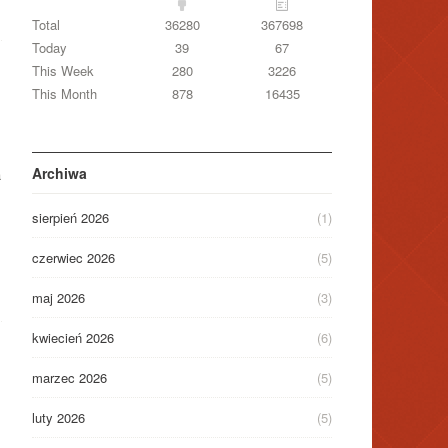
Total
36280
367698
Today
39
67
This Week
280
3226
This Month
878
16435
Archiwa
a
sierpień 2026
(1)
czerwiec 2026
(5)
maj 2026
(3)
kwiecień 2026
(6)
marzec 2026
(5)
luty 2026
(5)