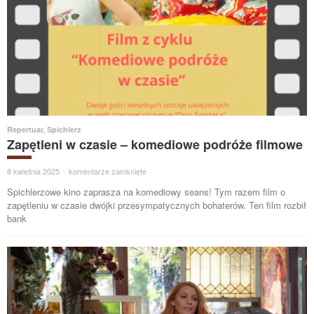
Repertuar
,
Spichlerz
Zapętleni w czasie – komediowe podróże filmowe
8 kwietnia 2025
·
komentarze zamknięte
·
Spichlerzowe kino zaprasza na komediowy seans! Tym razem film o
zapętleniu w czasie dwójki przesympatycznych bohaterów. Ten film rozbił
bank