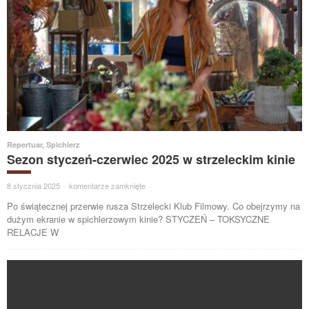
Repertuar
,
Spichlerz
Sezon styczeń-czerwiec 2025 w strzeleckim kinie
8 stycznia 2025
·
komentarze zamknięte
·
Po świątecznej przerwie rusza Strzelecki Klub Filmowy. Co obejrzymy na
dużym ekranie w spichlerzowym kinie? STYCZEŃ – TOKSYCZNE
RELACJE W