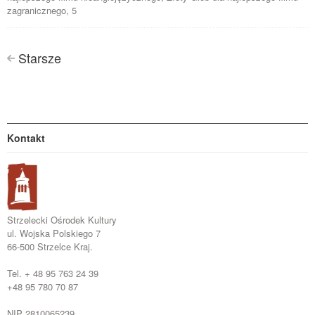
zagranicznego, 5
Posts
Starsze
<
navigation
Kontakt
Strzelecki Ośrodek Kultury
ul. Wojska Polskiego 7
66-500 Strzelce Kraj.
Tel. + 48 95 763 24 39
+48 95 780 70 87
NIP 2810065239