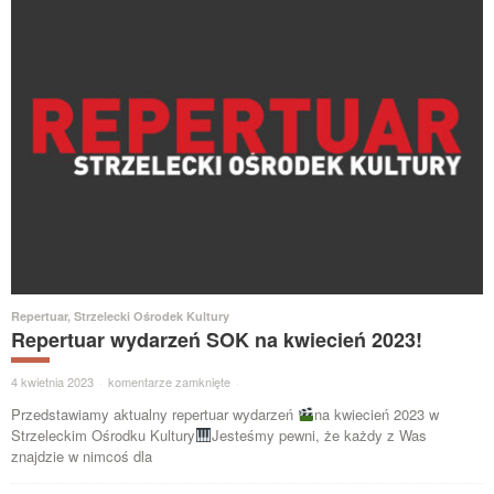
Repertuar
,
Strzelecki Ośrodek Kultury
Repertuar wydarzeń SOK na kwiecień 2023!
4 kwietnia 2023
·
komentarze zamknięte
·
Przedstawiamy aktualny repertuar wydarzeń
na kwiecień 2023 w
Strzeleckim Ośrodku Kultury
Jesteśmy pewni, że każdy z Was
znajdzie w nimcoś dla