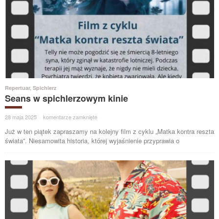
Repertuar
,
Spichlerz
Seans w spichlerzowym kinie
28 maja 2025
·
komentarze zamknięte
·
Już w ten piątek zapraszamy na kolejny film z cyklu „Matka kontra reszta
świata”. Niesamowita historia, której wyjaśnienie przyprawia o