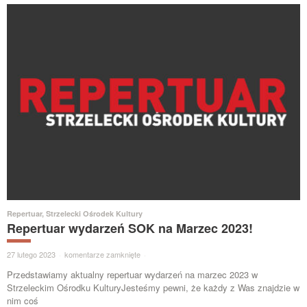
Repertuar
,
Strzelecki Ośrodek Kultury
Repertuar wydarzeń SOK na Marzec 2023!
27 lutego 2023
·
komentarze zamknięte
·
Przedstawiamy aktualny repertuar wydarzeń na marzec 2023 w
Strzeleckim Ośrodku KulturyJesteśmy pewni, że każdy z Was znajdzie w
nim coś