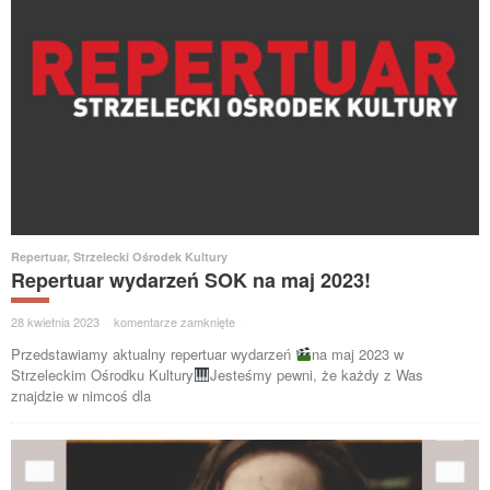
Repertuar
,
Strzelecki Ośrodek Kultury
Repertuar wydarzeń SOK na maj 2023!
28 kwietnia 2023
·
komentarze zamknięte
·
Przedstawiamy aktualny repertuar wydarzeń
na maj 2023 w
Strzeleckim Ośrodku Kultury
Jesteśmy pewni, że każdy z Was
znajdzie w nimcoś dla