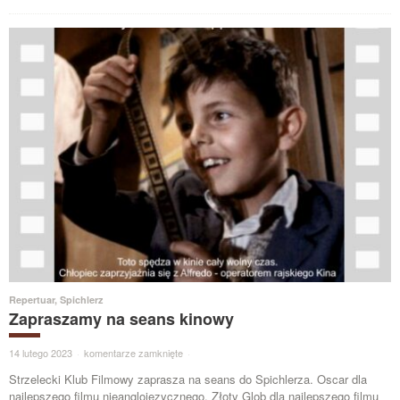
Repertuar
,
Spichlerz
Zapraszamy na seans kinowy
14 lutego 2023
·
komentarze zamknięte
·
Strzelecki Klub Filmowy zaprasza na seans do Spichlerza. Oscar dla
najlepszego filmu nieanglojęzycznego, Złoty Glob dla najlepszego filmu