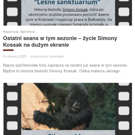
Repertuar
,
Spichlerz
Ostatni seans w tym sezonie – życie Simony
Kossak na dużym ekranie
9 czerwca 2025
·
komentarze zamknięte
·
Nasze spichlerzowe kino zaprasza na ostatni już seans w tym sezonie.
Będzie to historia biolożki Simony Kossak. Córka malarza Jerzego