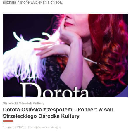
poznają historię wypiekania chleba,
Strzelecki Ośrodek Kultury
Dorota Osińska z zespołem – koncert w sali
Strzeleckiego Ośrodka Kultury
18 marca 2025
·
komentarze zamknięte
·