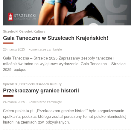
Strzelecki Ośrodek Kultury
Gala Taneczna w Strzelcach Krajeńskich!
26 marca 2025
·
komentarze zamknięte
·
Gala Taneczna – Strzelce 2025 Zapraszamy zespoły taneczne i
miłośników tańca na wyjątkowe wydarzenie: Gala Taneczna – Strzelce
2025, będące
Spichlerz
,
Strzelecki Ośrodek Kultury
Przekraczamy granice historii
24 marca 2025
·
komentarze zamknięte
·
Celem projektu pt. „Przekraczam granice historii” było zorganizowanie
spotkania, podczas którego został poruszony temat polsko-niemieckiej
historii na ziemiach tzw. odzyskanych.