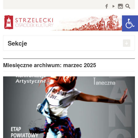
Szukaj:
f
y
n
s
Open 
Sekcje
Miesięczne archiwum: marzec 2025