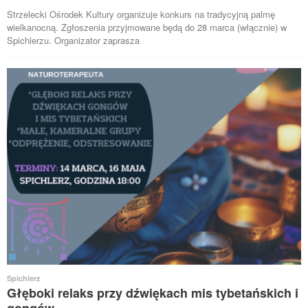
Strzelecki Ośrodek Kultury organizuje konkurs na tradycyjną palmę
wielkanocną. Zgłoszenia przyjmowane będą do 28 marca (włącznie) w
Spichlerzu. Organizator zaprasza
Spichlerz
Głęboki relaks przy dźwiękach mis tybetańskich i