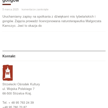
gongów
5 marca 2025
·
komentarze zamknięte
·
Uruchamiamy zapisy na spotkania z dźwiękami mis tybetańskich i
gongów. Zajęcia prowadzi licencjonowana naturoterapeutka Małgorzata
Kamczyc. Jest to okazja do
Kontakt
Strzelecki Ośrodek Kultury
ul. Wojska Polskiego 7
66-500 Strzelce Kraj.
Tel. + 48 95 763 24 39
+48 95 780 70 87