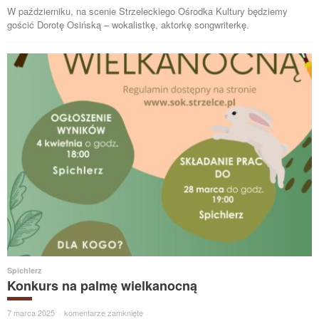
W październiku, na scenie Strzeleckiego Ośrodka Kultury będziemy
gościć Dorotę Osińską – wokalistkę, aktorkę songwriterkę.
Spichlerz
Konkurs na palmę wielkanocną
7 marca 2025
·
komentarze zamknięte
·