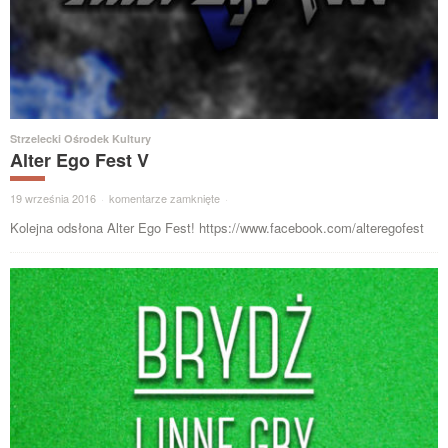
Strzelecki Ośrodek Kultury
Alter Ego Fest V
19 września 2016
·
komentarze zamknięte
·
Kolejna odsłona Alter Ego Fest! https://www.facebook.com/alteregofest