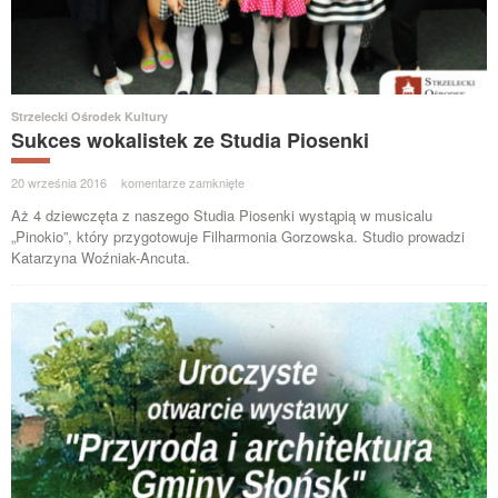
Strzelecki Ośrodek Kultury
Sukces wokalistek ze Studia Piosenki
20 września 2016
·
komentarze zamknięte
·
Aż 4 dziewczęta z naszego Studia Piosenki wystąpią w musicalu
„Pinokio”, który przygotowuje Filharmonia Gorzowska. Studio prowadzi
Katarzyna Woźniak-Ancuta.