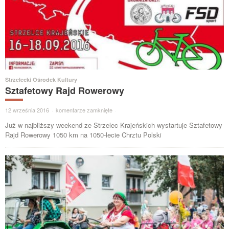
Strzelecki Ośrodek Kultury
Sztafetowy Rajd Rowerowy
12 września 2016
·
komentarze zamknięte
·
Już w najbliższy weekend ze Strzelec Krajeńskich wystartuje Sztafetowy
Rajd Rowerowy 1050 km na 1050-lecie Chrztu Polski