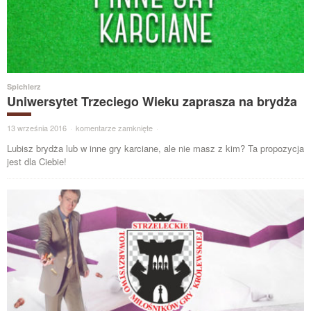
Spichlerz
Uniwersytet Trzeciego Wieku zaprasza na brydża
13 września 2016
·
komentarze zamknięte
·
Lubisz brydża lub w inne gry karciane, ale nie masz z kim? Ta propozycja
jest dla Ciebie!