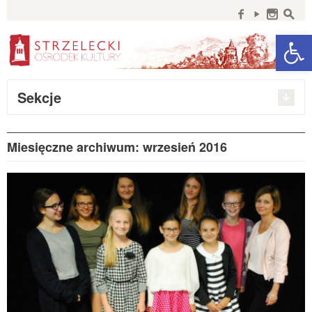
Szukaj:
f
y
n
s
Open 
Sekcje
Miesięczne archiwum: wrzesień 2016