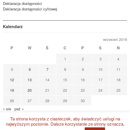
Deklaracja dostępności
Deklaracja dostępności cyfrowej
Kalendarz
wrzesień 2016
P
W
Ś
C
P
S
N
1
2
3
4
5
6
7
8
9
10
11
12
13
14
15
16
17
18
19
20
21
22
23
24
25
26
27
28
29
30
« sie
paź »
Ta strona korzysta z ciasteczek, aby świadczyć usługi na
najwyższym poziomie. Dalsze korzystanie ze strony oznacza,
Strzelecki Ośrodek Kultury
@ 2022 Wszystkie prawa zastrzeżone