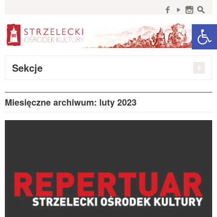
Szukaj:
f
y
n
s
Open 
Sekcje
Miesięczne archiwum: luty 2023