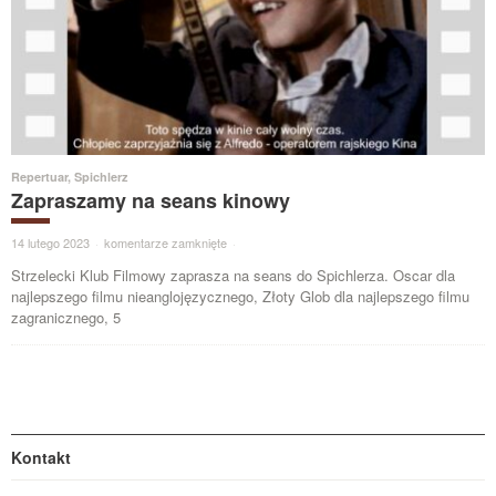
Repertuar
,
Spichlerz
Zapraszamy na seans kinowy
14 lutego 2023
·
komentarze zamknięte
·
Strzelecki Klub Filmowy zaprasza na seans do Spichlerza. Oscar dla
najlepszego filmu nieanglojęzycznego, Złoty Glob dla najlepszego filmu
zagranicznego, 5
Kontakt