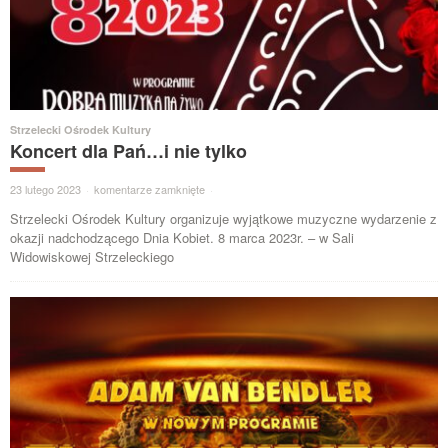
Strzelecki Ośrodek Kultury
Koncert dla Pań…i nie tylko
23 lutego 2023
·
komentarze zamknięte
·
Strzelecki Ośrodek Kultury organizuje wyjątkowe muzyczne wydarzenie z
okazji nadchodzącego Dnia Kobiet. 8 marca 2023r. – w Sali
Widowiskowej Strzeleckiego