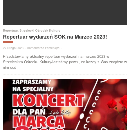
Repertuar
,
Strzelecki Ośrodek Kultury
Repertuar wydarzeń SOK na Marzec 2023!
27 lutego 2023
·
komentarze zamknięte
·
Przedstawiamy aktualny repertuar wydarzeń na marzec 2023 w
Strzeleckim Ośrodku KulturyJesteśmy pewni, że każdy z Was znajdzie w
nim coś