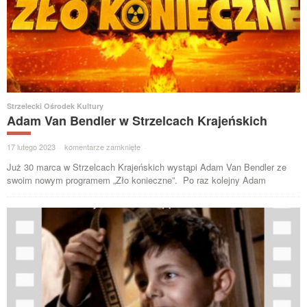
Strzelecki Ośrodek Kultury
Adam Van Bendler w Strzelcach Krajeńskich
17 lutego 2023
·
komentarze zamknięte
·
Już 30 marca w Strzelcach Krajeńskich wystąpi Adam Van Bendler ze
swoim nowym programem „Zło konieczne”. Po raz kolejny Adam