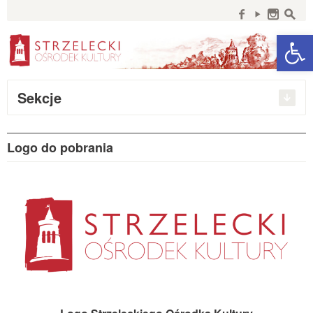
Szukaj:
f
y
n
s
Open 
Sekcje
Logo do pobrania