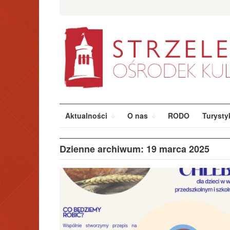
Przeskocz
Szukaj:
do
treści
Aktualności
O nas
RODO
Turysty
Dzienne archiwum: 19 marca 2025