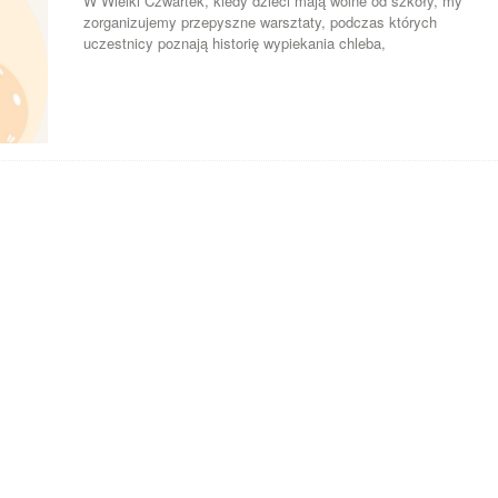
W Wielki Czwartek, kiedy dzieci mają wolne od szkoły, my
zorganizujemy przepyszne warsztaty, podczas których
uczestnicy poznają historię wypiekania chleba,