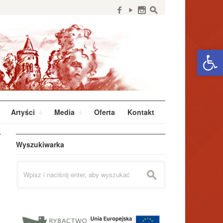
f
y
n
s
Open 
Artyści
Media
Oferta
Kontakt
Wyszukiwarka
Szukaj:
s