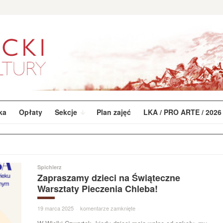
ka
Opłaty
Sekcje
Plan zajęć
LKA / PRO ARTE / 2026
Spichlerz
Zapraszamy dzieci na Świąteczne
Warsztaty Pieczenia Chleba!
19 marca 2025
·
komentarze zamknięte
·