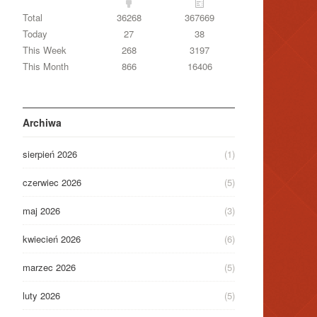
Total
36268
367669
Today
27
38
This Week
268
3197
This Month
866
16406
Archiwa
sierpień 2026
(1)
czerwiec 2026
(5)
maj 2026
(3)
kwiecień 2026
(6)
marzec 2026
(5)
luty 2026
(5)