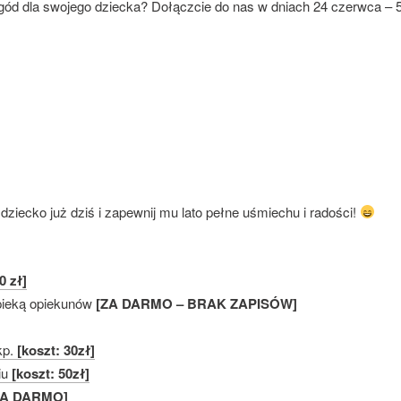
ód dla swojego dziecka? Dołączcie do nas w dniach 24 czerwca – 
 dziecko już dziś i zapewnij mu lato pełne uśmiechu i radości!
0 zł]
pieką opiekunów
[ZA DARMO – BRAK ZAPISÓW]
kp.
[koszt: 30zł]
iu
[koszt: 50zł]
ZA DARMO]