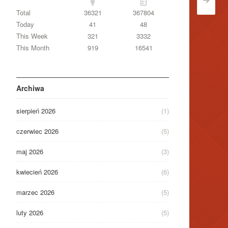
>
Total
36321
367804
Today
41
48
This Week
321
3332
This Month
919
16541
Archiwa
sierpień 2026
(1)
czerwiec 2026
(5)
maj 2026
(3)
kwiecień 2026
(6)
marzec 2026
(5)
luty 2026
(5)