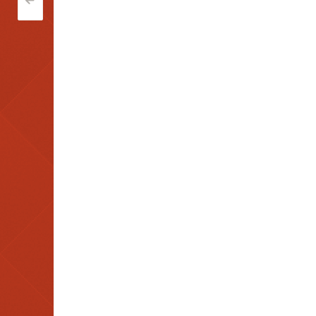
Post
<
navigation