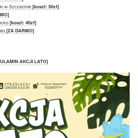
ki w Szczecinie
[koszt: 50zł]
RMO]
recko
[koszt: 40zł]
ato
[ZA DARMO]
ULAMIN AKCJI LATO]