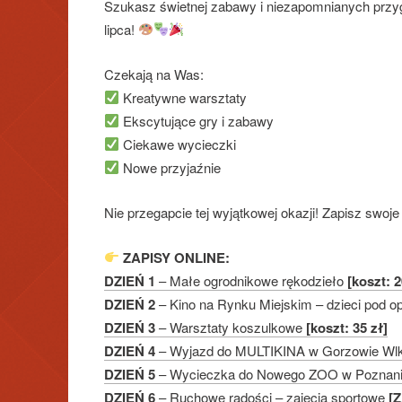
Szukasz świetnej zabawy i niezapomnianych przyg
lipca!
Czekają na Was:
Kreatywne warsztaty
Ekscytujące gry i zabawy
Ciekawe wycieczki
Nowe przyjaźnie
Nie przegapcie tej wyjątkowej okazji! Zapisz swoje
ZAPISY ONLINE:
DZIEŃ 1
– Małe ogrodnikowe rękodzieło
[koszt: 2
DZIEŃ 2
–
Kino na Rynku Miejskim – dzieci pod o
DZIEŃ 3
– Warsztaty koszulkowe
[koszt: 35 zł]
DZIEŃ 4
– Wyjazd do MULTIKINA w Gorzowie Wl
DZIEŃ 5
– Wycieczka do Nowego ZOO w Poznan
DZIEŃ 6
– Ruchowe radości – zajęcia sportowe
[