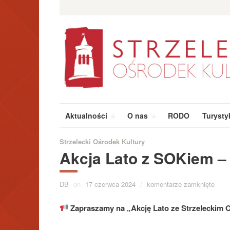
Przeskocz
Szukaj:
do
treści
Aktualności
O nas
RODO
Turysty
Strzelecki Ośrodek Kultury
Akcja Lato z SOKiem –
DB
on
17 czerwca 2024
/
komentarze zamknięte
Zapraszamy na „Akcję Lato ze Strzeleckim 