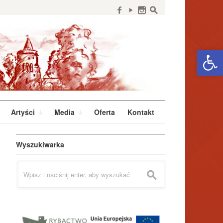
f
y
n
s
Open 
Artyści
Media
Oferta
Kontakt
Wyszukiwarka
Szukaj:
s