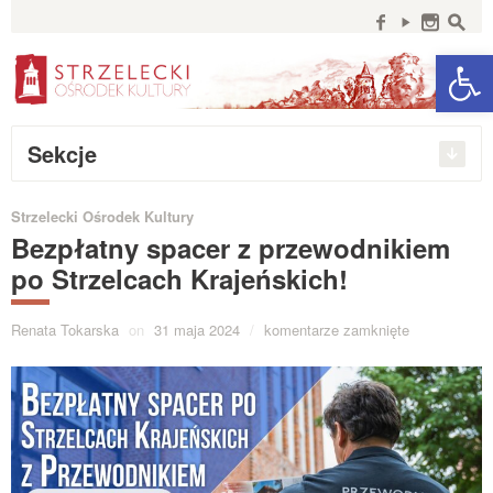
Szukaj:
f
y
n
s
Open 
Sekcje
Strzelecki Ośrodek Kultury
Bezpłatny spacer z przewodnikiem
po Strzelcach Krajeńskich!
Renata Tokarska
on
31 maja 2024
/
komentarze zamknięte