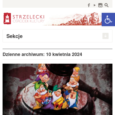
Szukaj:
f
y
n
s
Open 
Sekcje
Dzienne archiwum: 10 kwietnia 2024