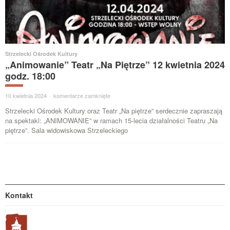
Strzelecki Ośrodek Kultury
„Animowanie” Teatr „Na Piętrze” 12 kwietnia 2024
godz. 18:00
10 kwietnia 2024
·
komentarze zamknięte
·
Strzelecki Ośrodek Kultury oraz Teatr „Na piętrze” serdecznie zapraszają
na spektakl: „ANIMOWANIE” w ramach 15-lecia działalności Teatru „Na
piętrze”. Sala widowiskowa Strzeleckiego
Kontakt