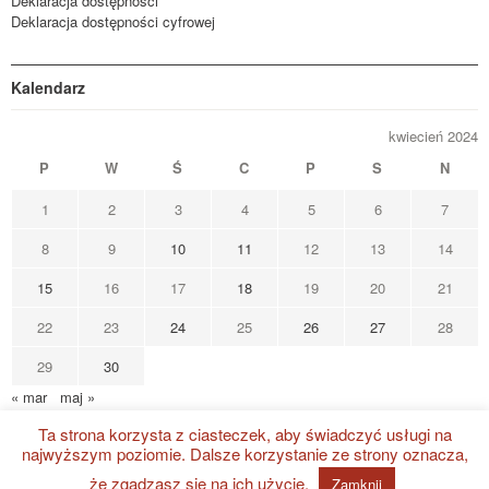
Deklaracja dostępności
Deklaracja dostępności cyfrowej
Kalendarz
kwiecień 2024
P
W
Ś
C
P
S
N
1
2
3
4
5
6
7
8
9
10
11
12
13
14
15
16
17
18
19
20
21
22
23
24
25
26
27
28
29
30
« mar
maj »
Ta strona korzysta z ciasteczek, aby świadczyć usługi na
najwyższym poziomie. Dalsze korzystanie ze strony oznacza,
Strzelecki Ośrodek Kultury
@ 2022 Wszystkie prawa zastrzeżone
że zgadzasz się na ich użycie.
Zamknij