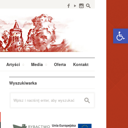
f
y
n
s
Open 
Artyści
Media
Oferta
Kontakt
Wyszukiwarka
Szukaj:
s