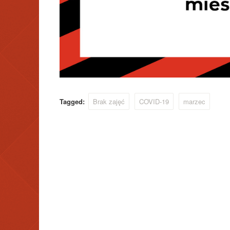
Tagged:
Brak zajęć
COVID-19
marzec