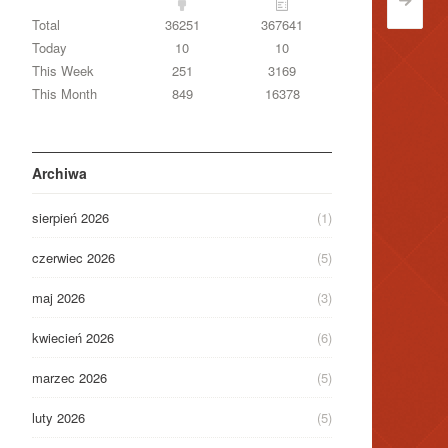
>
Total
36251
367641
Today
10
10
This Week
251
3169
This Month
849
16378
Archiwa
sierpień 2026
(1)
czerwiec 2026
(5)
maj 2026
(3)
kwiecień 2026
(6)
marzec 2026
(5)
luty 2026
(5)