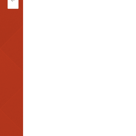
Post
<
navigation