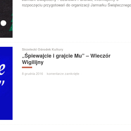
rozpoczęciu przygotowań do organizacji Jarmarku Świąteczneg
Strzelecki Ośrodek Kultury
„Śpiewajcie i grajcie Mu” – Wieczór
Wigilijny
8 grudnia 2016
·
komentarze zamknięte
·