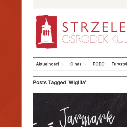
Przeskocz
Szukaj:
do
treści
Aktualności
O nas
RODO
Turysty
Posts Tagged 'Wigilia'