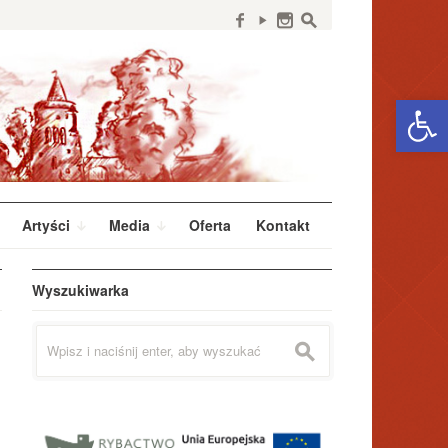
f
y
n
s
Open 
Artyści
Media
Oferta
Kontakt
Wyszukiwarka
Szukaj:
s