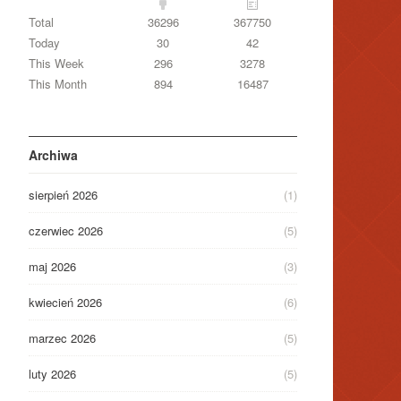
Total
36296
367750
Today
30
42
This Week
296
3278
This Month
894
16487
Archiwa
sierpień 2026
(1)
czerwiec 2026
(5)
maj 2026
(3)
kwiecień 2026
(6)
marzec 2026
(5)
luty 2026
(5)