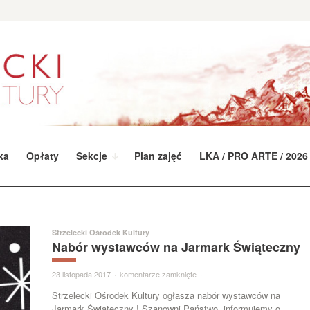
ka
Opłaty
Sekcje
Plan zajęć
LKA / PRO ARTE / 2026
Strzelecki Ośrodek Kultury
Nabór wystawców na Jarmark Świąteczny
23 listopada 2017
·
komentarze zamknięte
·
Strzelecki Ośrodek Kultury ogłasza nabór wystawców na
Jarmark Świąteczny ! Szanowni Państwo, informujemy o